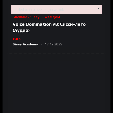
×
Failed to initialize plugin: wplink
Инструкции
На Русском
Сисси
Трансы /
Failed to initialize plugin: wplink
Shemale / Sissy
Фемдом
Voice Domination #8: Сисси-лето
(Аудио)
150 р.
Sissy Academy
17.12.2025