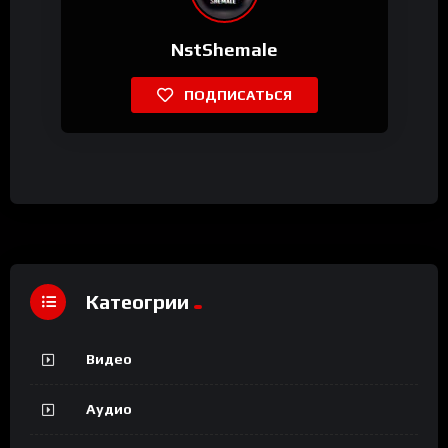
NstShemale
ПОДПИСАТЬСЯ
Катеогрии
Видео
Аудио