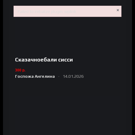
×
Failed to initialize plugin: wplink
Failed to initialize plugin: wplink
Сказачноебали сисси
300 р.
Госпожа Ангелина
14.01.2026