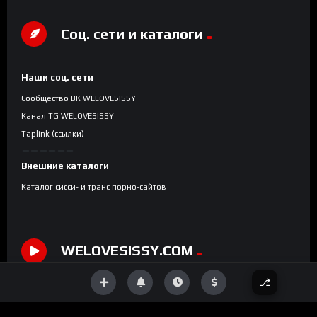
Соц. сети и каталоги
Наши соц. сети
Сообщество ВК WELOVESISSY
Канал TG WELOVESISSY
Taplink (ссылки)
Внешние каталоги
Каталог сисси- и транс порно-сайтов
WELOVESISSY.COM
⎇
Sissy-тюб с рыночной системой: смотрите shemale-порно,
личные видео трансов, интим-фото фембоем и сисси. VIP-