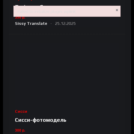
Trainer: «Сисси тест»
×
Failed to initialize plugin: wplink
Failed to initialize plugin: wplink
350 р.
Sissy Translate
25.12.2025
Сисси
Сисси-фотомодель
300 р.