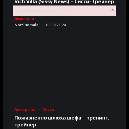
Rich Villa (Sissy News) – Сисси-Трейнер
(Унижения, Обучение Сисси)
×
Failed to initialize plugin: wplink
Failed to initialize plugin: wplink
Бесплатно
NstShemale
02.10.2024
Авторские
Сисси
Пожизненно шлюха шефа – тренинг,
трейнер