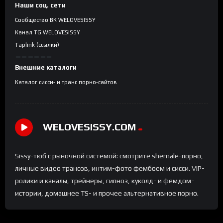
Наши соц. сети
Сообщество ВК WELOVESISSY
Канал TG WELOVESISSY
Taplink (ссылки)
Внешние каталоги
Каталог сисси- и транс порно-сайтов
WELOVESISSY.COM
Sissy-тюб с рыночной системой: смотрите shemale-порно,
личные видео трансов, интим-фото фембоем и сисси. VIP-
ролики и каналы, трейнеры, гипноз, куколд- и фемдом-
истории, домашнее TS- и прочее альтернативное порно.