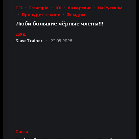
CEI
Creampie
JOI
Авторские
На Русском
Принудительное
Фемдом
Люби большие чёрные члены!!!
350 р.
SlaveTrainer
23.05.2026
Сисси