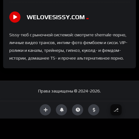
WELOVESISSY.COM
Sissy-тюб с рыночной системой: смотрите shemale-порно,
личные видео трансов, интим-фото фембоем и сисси. VIP-
ролики и каналы, трейнеры, гипноз, куколд- и фемдом-
истории, домашнее TS- и прочее альтернативное порно.
Права защищены © 2024-2026.
W
ELOVESISSY.COM
⎇
×
Failed to initialize plugin: wplink