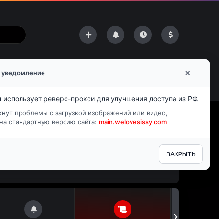
×
 уведомление
н использует реверс-прокси для улучшения доступа из РФ.
кнут проблемы с загрузкой изображений или видео,
на стандартную версию сайта:
main.welovesissy.com
ПОДПИСАТЬСЯ
ЗАКРЫТЬ