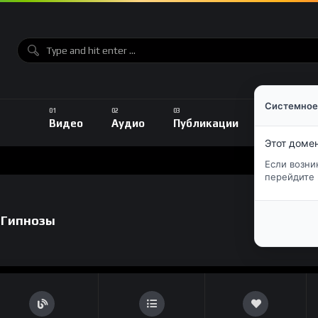
Системное
Видео
Аудио
Публикации
Лента
Этот доме
Если возни
перейдите 
 Гипнозы