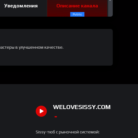
Уведомления
Описание канала
Обсужд
Public
мастеры в улучшенном качестве.
WELOVESISSY.COM
Sissy-тюб с рыночной системой: