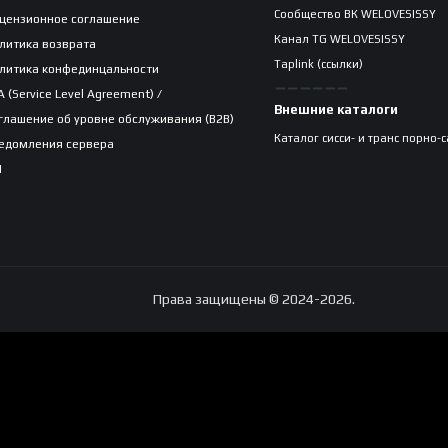
Сообщество ВК WELOVESISSY
цензионное соглашение
Канал TG WELOVESISSY
литика возврата
Taplink (ссылки)
литика конфединцальности
A (Service Level Agreement) /
Внешние каталоги
глашение об уровне обслуживания (B2B)
Каталог сисси- и транс порно-
едомления сервера
I
Права защищены © 2024-2026.