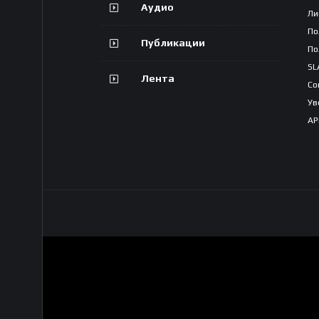
Аудио
Ли
По
Публикации
По
SL
Лента
Со
Ув
AP
W
ELOVESISSY.COM