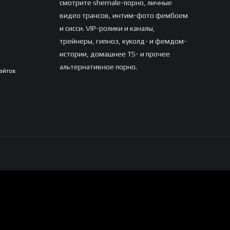
смотрите shemale-порно, личные
видео трансов, интим-фото фембоем
и сисси. VIP-ролики и каналы,
трейнеры, гипноз, куколд- и фемдом-
истории, домашнее TS- и прочее
альтернативное порно.
сайтов