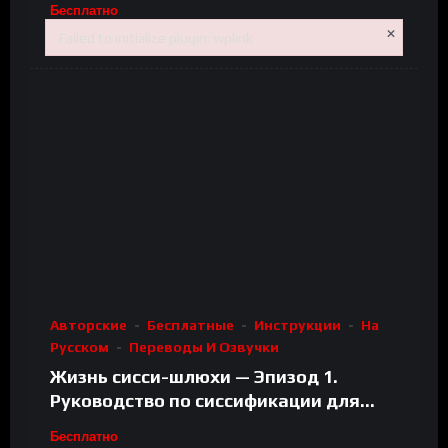
Бесплатно
×
Anna
17.07.2026
Failed to initialize plugin: wplink
Failed to initialize plugin: wplink
Авторские
Бесплатные
Инструкции
На
Русском
Переводы И Озвучки
Жизнь сисси-шлюхи — Эпизод 1.
Руководство по сиссификации для
начинающих — Я сисси?
Бесплатно