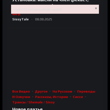
сисси-инструкции)
×
Failed to initialize plugin: wplink
Failed to initialize plugin: wplink
490 р.
SissyTale
08.08.2025
Все Видео
Другое
На Русском
Переводы
И Озвучки
Рассказы, Истории
Сисси
Трансы / Shemale / Sissy
Новое платье