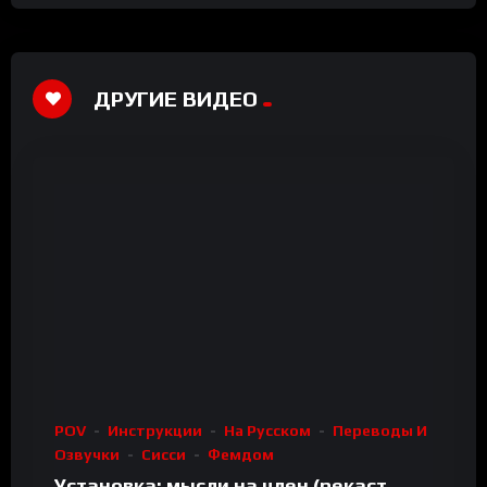
ДРУГИЕ ВИДЕО
POV
Инструкции
На Русском
Переводы И
Озвучки
Сисси
Фемдом
Установка: мысли на член (рекаст,